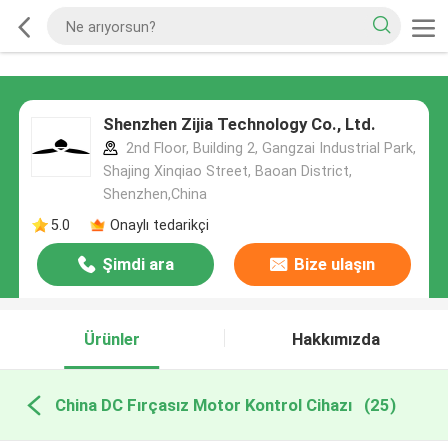
Shenzhen Zijia Technology Co., Ltd.
2nd Floor, Building 2, Gangzai Industrial Park,
Shajing Xinqiao Street, Baoan District,
Shenzhen,China
5.0
Onaylı tedarikçi
Şimdi ara
Bize ulaşın
Ürünler
Hakkımızda
China DC Fırçasız Motor Kontrol Cihazı
(25)