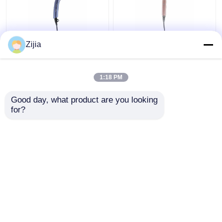
Ev İçin Yüksek Hızlı
Yüksek Hızlı Üfleme
Zijia
Fırçasız Motorlu Saç
Küçük Katlanabilir
Kurutma Makinesi
Seyahat Saç Kurutma
110000rpm
Makinesi Fırçasız
1:18 PM
Özelleştirilmiş
Motor Tipi
En iyi fiyat
En iyi fiyat
Good day, what product are you looking 
for?
Bize ulaşın
Bize ulaşın
Daha fazla göster
Ana sayfa
Hakkımızda
Bize ulaşın
Desktop Site
Site Haritası
Privacy Policy