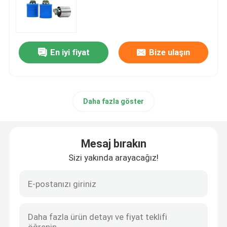
Fırçasız Tahrik Motor Kontrol Cihazı
En iyi fiyat
Bize ulaşın
Yüksek Hızlı Saç Kurutma Makinesi
Fırçasız Motorlu Saç Kurutma Makinesi
Daha fazla göster
DC Motorlu Saç Kurutma Makinesi
Mesaj bırakın
DC Fırçasız Motor Kontrol Cihazı
Sizi yakında arayacağız!