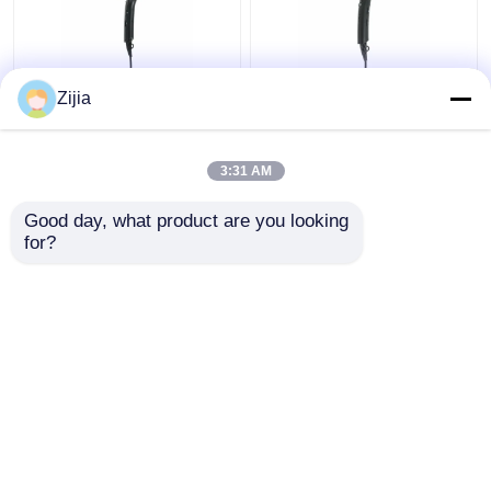
Yüksek Hızlı DC
Otel 220V / 50Hz DC
Zijia
Motorlu Saç Kurutma
Motor Yüksek Hız İçin
Makinesi
Muhtasar Katlanır Saç
Kişiselleştirilmiş
Kurutma Makinesi
3:31 AM
110000rpm Katlanabilir
En iyi fiyat
En iyi fiyat
Good day, what product are you looking 
for?
Bize ulaşın
Bize ulaşın
Daha fazla göster
Ana sayfa
Hakkımızda
Bize ulaşın
Desktop Site
Site Haritası
Privacy Policy