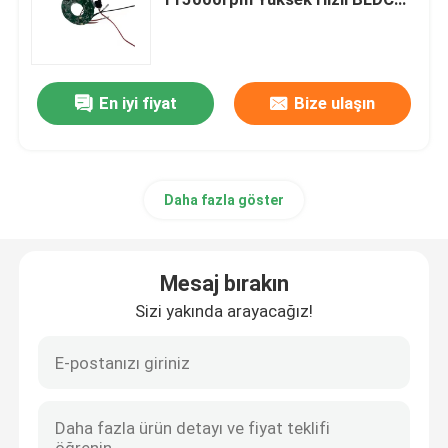
Motor
Fırçasız Tahrik Motor Kontrol Cihazı
En iyi fiyat
Bize ulaşın
Yüksek Hızlı Saç Kurutma Makinesi
Fırçasız Motorlu Saç Kurutma Makinesi
Daha fazla göster
DC Motorlu Saç Kurutma Makinesi
Mesaj bırakın
DC Fırçasız Motor Kontrol Cihazı
Sizi yakında arayacağız!