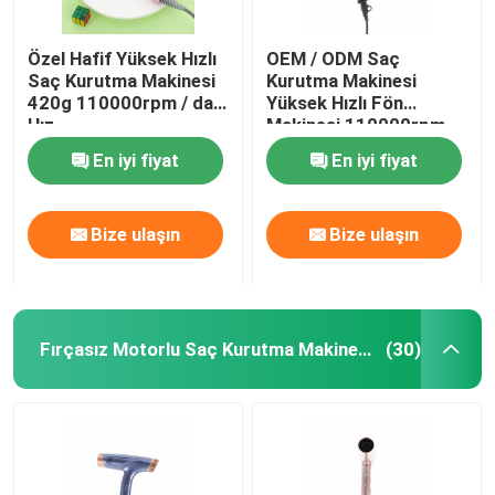
Özel Hafif Yüksek Hızlı
OEM / ODM Saç
Saç Kurutma Makinesi
Kurutma Makinesi
420g 110000rpm / dak
Yüksek Hızlı Fön
Hız
Makinesi 110000rpm
Fırçasız Motor
En iyi fiyat
En iyi fiyat
Bize ulaşın
Bize ulaşın
Fırçasız Motorlu Saç Kurutma Makinesi
(30)