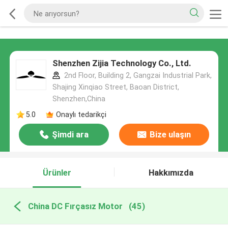
Shenzhen Zijia Technology Co., Ltd.
2nd Floor, Building 2, Gangzai Industrial Park,
Shajing Xinqiao Street, Baoan District,
Shenzhen,China
5.0
Onaylı tedarikçi
Şimdi ara
Bize ulaşın
Ürünler
Hakkımızda
China DC Fırçasız Motor
(45)