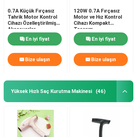
0.7A Küçük Fırçasız
120W 0.7A Fırçasız
Tahrik Motor Kontrol
Motor ve Hız Kontrol
Cihazı Özelleştirilmiş
Cihazı Kompakt
Aksesuarlar
Tasarım
En iyi fiyat
En iyi fiyat
Bize ulaşın
Bize ulaşın
Yüksek Hızlı Saç Kurutma Makinesi
(46)