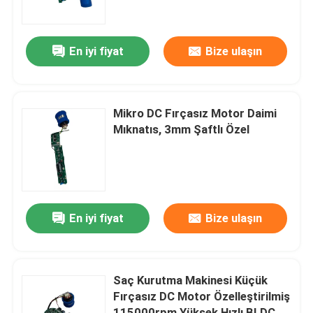
Hakkımızda
En iyi fiyat
Bize ulaşın
Fabrika turu
Mikro DC Fırçasız Motor Daimi
Kalite kontrol
Mıknatıs, 3mm Şaftlı Özel
Bize Ulaşın
Bir teklif isteği
En iyi fiyat
Bize ulaşın
Yüksek Hızlı Fırçasız Motor
Saç Kurutma Makinesi Küçük
Fırçasız DC Motor Özelleştirilmiş
DC Fırçasız Motor
115000rpm Yüksek Hızlı BLDC