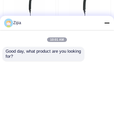
Yüksek Hızlı DC
Otel 220V / 50Hz DC
Zijia
Motorlu Saç Kurutma
Motor Yüksek Hız İçin
Makinesi
Muhtasar Katlanır Saç
Kişiselleştirilmiş
Kurutma Makinesi
10:01 AM
110000rpm Katlanabilir
En iyi fiyat
En iyi fiyat
Good day, what product are you looking 
for?
Bize ulaşın
Bize ulaşın
Daha fazla göster
Ana sayfa
Hakkımızda
Bize ulaşın
Desktop Site
Site Haritası
Privacy Policy