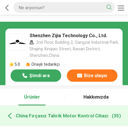
Shenzhen Zijia Technology Co., Ltd.
2nd Floor, Building 2, Gangzai Industrial Park,
Shajing Xinqiao Street, Baoan District,
Shenzhen,China
5.0
Onaylı tedarikçi
Şimdi ara
Bize ulaşın
Ürünler
Hakkımızda
China Fırçasız Tahrik Motor Kontrol Cihazı
(35)