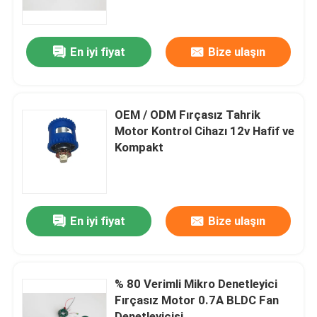
Hakkımızda
En iyi fiyat
Bize ulaşın
Fabrika turu
OEM / ODM Fırçasız Tahrik
Kalite kontrol
Motor Kontrol Cihazı 12v Hafif ve
Kompakt
Bize Ulaşın
Bir teklif isteği
En iyi fiyat
Bize ulaşın
Yüksek Hızlı Fırçasız Motor
% 80 Verimli Mikro Denetleyici
Fırçasız Motor 0.7A BLDC Fan
DC Fırçasız Motor
Denetleyicisi