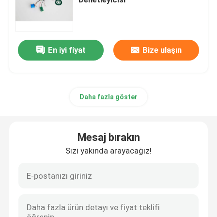
Fırçasız Tahrik Motor Kontrol Cihazı
En iyi fiyat
Bize ulaşın
Yüksek Hızlı Saç Kurutma Makinesi
Fırçasız Motorlu Saç Kurutma Makinesi
Daha fazla göster
DC Motorlu Saç Kurutma Makinesi
Mesaj bırakın
DC Fırçasız Motor Kontrol Cihazı
Sizi yakında arayacağız!