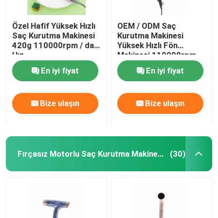
Özel Hafif Yüksek Hızlı
OEM / ODM Saç
Saç Kurutma Makinesi
Kurutma Makinesi
420g 110000rpm / dak
Yüksek Hızlı Fön
Hız
Makinesi 110000rpm
Fırçasız Motor
En iyi fiyat
En iyi fiyat
Bize ulaşın
Bize ulaşın
Fırçasız Motorlu Saç Kurutma Makinesi
(30)