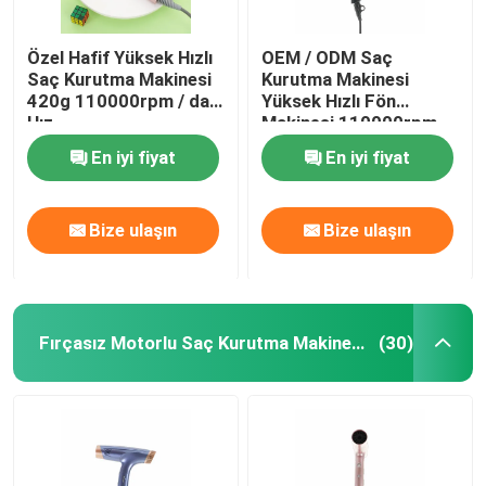
Özel Hafif Yüksek Hızlı
OEM / ODM Saç
Saç Kurutma Makinesi
Kurutma Makinesi
420g 110000rpm / dak
Yüksek Hızlı Fön
Hız
Makinesi 110000rpm
Fırçasız Motor
En iyi fiyat
En iyi fiyat
Bize ulaşın
Bize ulaşın
Fırçasız Motorlu Saç Kurutma Makinesi
(30)