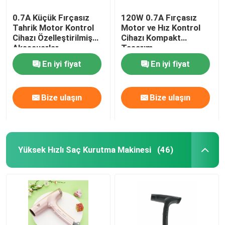
0.7A Küçük Fırçasız
120W 0.7A Fırçasız
Tahrik Motor Kontrol
Motor ve Hız Kontrol
Cihazı Özelleştirilmiş
Cihazı Kompakt
Aksesuarlar
Tasarım
En iyi fiyat
En iyi fiyat
Bize ulaşın
Bize ulaşın
Yüksek Hızlı Saç Kurutma Makinesi
(46)