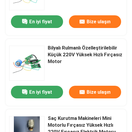
Hakkımızda
En iyi fiyat
Bize ulaşın
Fabrika turu
Bilyalı Rulmanlı Özelleştirilebilir
Kalite kontrol
Küçük 220V Yüksek Hızlı Fırçasız
Motor
Bize Ulaşın
Bir teklif isteği
En iyi fiyat
Bize ulaşın
Yüksek Hızlı Fırçasız Motor
Saç Kurutma Makineleri Mini
Motorlu Fırçasız Yüksek Hızlı
DC Fırçasız Motor
220V Fırçasız Elektrik Motoru