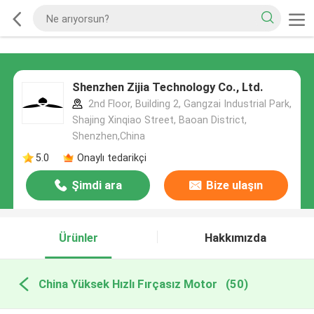
Shenzhen Zijia Technology Co., Ltd.
2nd Floor, Building 2, Gangzai Industrial Park,
Shajing Xinqiao Street, Baoan District,
Shenzhen,China
5.0
Onaylı tedarikçi
Şimdi ara
Bize ulaşın
Ürünler
Hakkımızda
China Yüksek Hızlı Fırçasız Motor
(50)