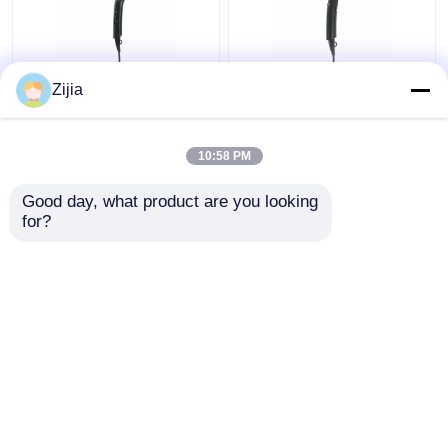
Yüksek Hızlı DC
Otel 220V / 50Hz DC
Zijia
Motorlu Saç Kurutma
Motor Yüksek Hız İçin
Makinesi
Muhtasar Katlanır Saç
Kişiselleştirilmiş
Kurutma Makinesi
10:58 PM
110000rpm Katlanabilir
En iyi fiyat
En iyi fiyat
Good day, what product are you looking 
for?
Bize ulaşın
Bize ulaşın
Daha fazla göster
Ana sayfa
Hakkımızda
Bize ulaşın
Desktop Site
Site Haritası
Privacy Policy