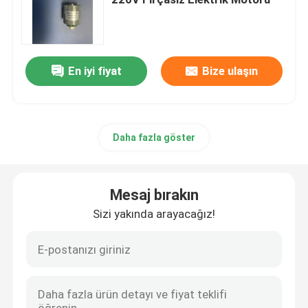
Fırçasız Tahrik Motor Kontrol Cihazı
En iyi fiyat
Bize ulaşın
Yüksek Hızlı Saç Kurutma Makinesi
Fırçasız Motorlu Saç Kurutma Makinesi
Daha fazla göster
DC Motorlu Saç Kurutma Makinesi
Mesaj bırakın
DC Fırçasız Motor Kontrol Cihazı
Sizi yakında arayacağız!