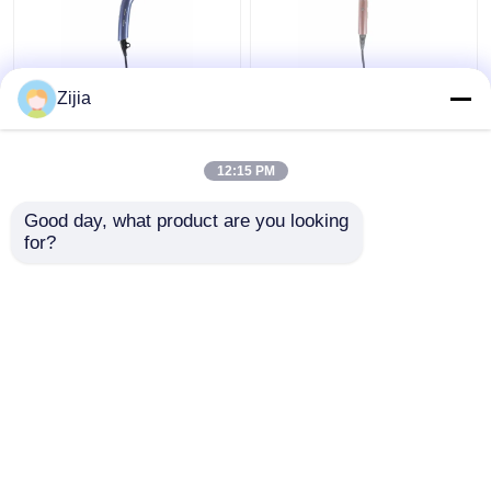
Ev İçin Yüksek Hızlı
Yüksek Hızlı Üfleme
Zijia
Fırçasız Motorlu Saç
Küçük Katlanabilir
Kurutma Makinesi
Seyahat Saç Kurutma
110000rpm
Makinesi Fırçasız
12:15 PM
Özelleştirilmiş
Motor Tipi
En iyi fiyat
En iyi fiyat
Good day, what product are you looking 
for?
Bize ulaşın
Bize ulaşın
Daha fazla göster
Ana sayfa
Hakkımızda
Bize ulaşın
Desktop Site
Site Haritası
Privacy Policy