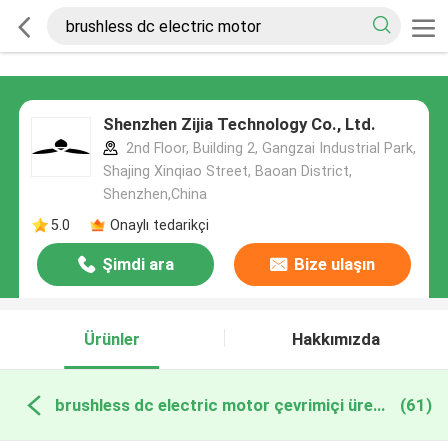
Shenzhen Zijia Technology Co., Ltd.
2nd Floor, Building 2, Gangzai Industrial Park,
Shajing Xinqiao Street, Baoan District,
Shenzhen,China
5.0
Onaylı tedarikçi
Şimdi ara
Bize ulaşın
Ürünler
Hakkımızda
brushless dc electric motor çevrimiçi üretim
(61)