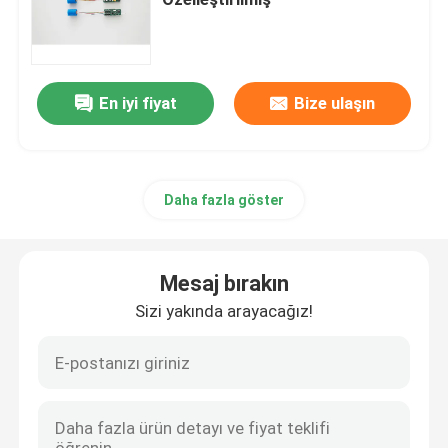
Fırçasız Tahrik Motor Kontrol Cihazı
En iyi fiyat
Bize ulaşın
Yüksek Hızlı Saç Kurutma Makinesi
Fırçasız Motorlu Saç Kurutma Makinesi
Daha fazla göster
DC Motorlu Saç Kurutma Makinesi
Mesaj bırakın
DC Fırçasız Motor Kontrol Cihazı
Sizi yakında arayacağız!