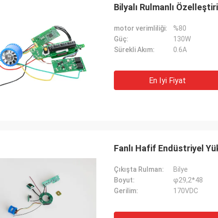
Bilyalı Rulmanlı Özelleşti
motor verimliliği:
%80
Güç:
130W
Sürekli Akım:
0.6A
En Iyi Fiyat
Fanlı Hafif Endüstriyel Y
Çıkışta Rulman:
Bilye
Boyut:
φ29,2*48
Gerilim:
170VDC