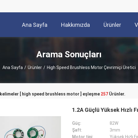
Ana Sayfa
Hakkımızda
Ürünler
V
Arama Sonuçları
Ana Sayfa
/
Ürünler
/
High Speed Brushless Motor Çevrimiçi Üretici
kelimeler [ high speed brushless motor ] eşleşme
257
Ürünler.
1.2A Güçlü Yüksek Hızlı 
Güç:
82W
Şaft:
3mm
Motor tipi:
Yüksek Hızlı F