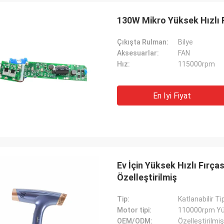
130W Mikro Yüksek Hızlı 
Çıkışta Rulman:
Bilye
Aksesuarlar:
FAN
Hız:
115000rpm
En Iyi Fiyat
Ev İçin Yüksek Hızlı Fır
Özelleştirilmiş
Tip:
Katlanabilir Ti
Motor tipi:
110000rpm Yük
OEM/ODM:
Özelleştirilmiş