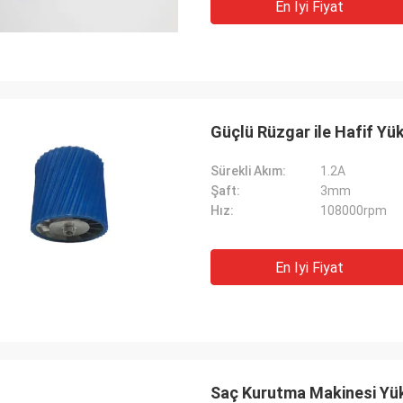
En Iyi Fiyat
Güçlü Rüzgar ile Hafif Yü
Sürekli Akım:
1.2A
Şaft:
3mm
Hız:
108000rpm
En Iyi Fiyat
Saç Kurutma Makinesi Yük