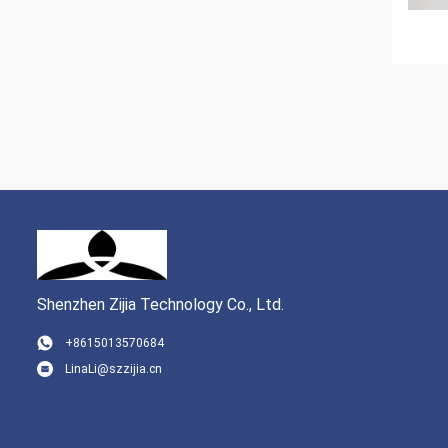
Shenzhen Zijia Technology Co., Ltd.
+8615013570684
LinaLi@szzijia.cn