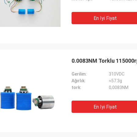
En Iyi Fiyat
0.0083NM Torklu 115000r
Gerilim:
310VDC
Ağırlık:
≈57.3g
tork:
0,0083NM
En Iyi Fiyat