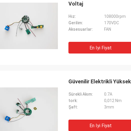
Voltaj
Hız:
108000rpm
Gerilim:
170VDC
Aksesuarlar:
FAN
En Iyi Fiyat
Güvenilir Elektrikli Yükse
Sürekli Akım:
0.7A
tork:
0,012 Nm
Şaft:
3mm
En Iyi Fiyat