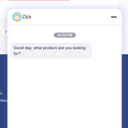
Zijia
7
8
10:25 PM
Good day, what product are you looking 
for?
Ürünler
Yüksek Hızlı Fırçasız Motor
DC Fırçasız Motor
sı
Fırçasız Tahrik Motor Kontrol Cihazı
itikası
Tüm Kategoriler