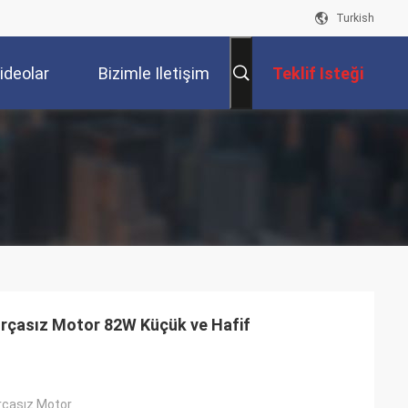
Turkish
ideolar
Bizimle Iletişim
Teklif Isteği
Kur
Fırçasız Motor 82W Küçük ve Hafif
ırçasız Motor