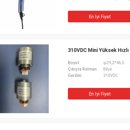
En Iyi Fiyat
310VDC Mini Yüksek Hızlı F
Boyut:
φ29,2*46,5
Çıkışta Rulman:
Bilye
Gerilim:
310VDC
En Iyi Fiyat