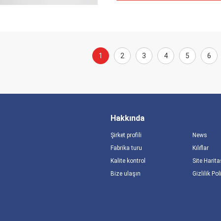
1
2
3
4
5
6
Hakkında
Şirket profili
News
Fabrika turu
Kılıflar
Kalite kontrol
Site Harita
Bize ulaşın
Gizlilik Pol