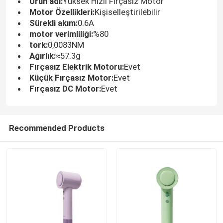
Ürün adı:
Yüksek Hızlı Fırçasız Motor
Motor Özellikleri:
Kişiselleştirilebilir
Sürekli akım:
0.6A
motor verimliliği:
%80
tork:
0,0083NM
Ağırlık:
≈57.3g
Fırçasız Elektrik Motoru:
Evet
Küçük Fırçasız Motor:
Evet
Fırçasız DC Motor:
Evet
Recommended Products