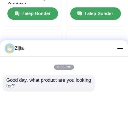
Kurutucu
Talep Gönder
Talep Gönder
Zijia
8:00 PM
Good day, what product are you looking 
for?
100W 24V DC fırçasız
Yüksek Hızlı fırçasız
Ev
motor IP54 koruma
motor IP54 50dB Gürültü
seviyesi
Ürünler
Talep Gönder
Talep Gönder
videolar