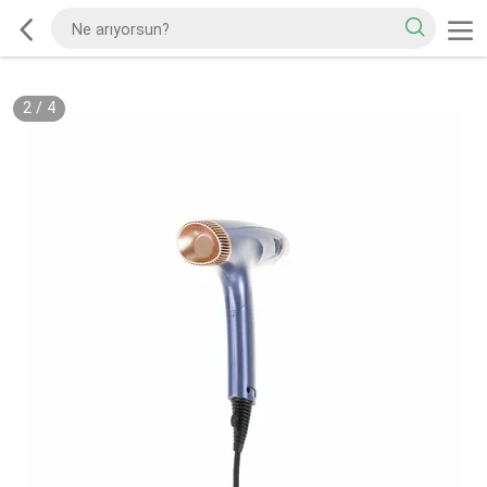
2
/
4