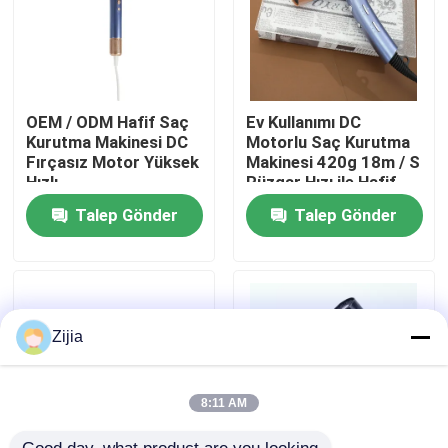
Hakkımızda
Fabrika turu
OEM / ODM Hafif Saç
Ev Kullanımı DC
Kurutma Makinesi DC
Motorlu Saç Kurutma
Fırçasız Motor Yüksek
Makinesi 420g 18m / S
Hızlı
Rüzgar Hızı ile Hafif
Kalite kontrol
Talep Gönder
Talep Gönder
Bize Ulaşın
Bir teklif isteği
Zijia
Yüksek Hızlı Fırçasız Motor
8:11 AM
DC Fırçasız Motor