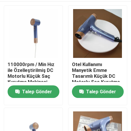
110000rpm / Min Hız
Otel Kullanımı
ile Özelleştirilmiş DC
Manyetik Emme
Motorlu Küçük Saç
Tasarımlı Küçük DC
Kurutma Makinesi
Motorlu Saç Kurutma
Makinesi
Talep Gönder
Talep Gönder
Ev
Ürünler
videolar