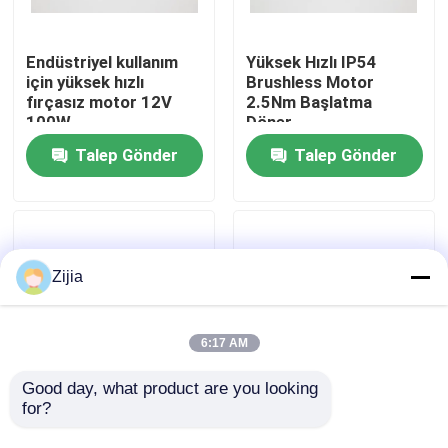
Hakkımızda
Endüstriyel kullanım
Yüksek Hızlı IP54
için yüksek hızlı
Brushless Motor
fırçasız motor 12V
2.5Nm Başlatma
Fabrika turu
100W
Döner
Talep Gönder
Talep Gönder
Kalite kontrol
Bize Ulaşın
Zijia
Bir teklif isteği
6:17 AM
Yüksek Hızlı Fırçasız Motor
Good day, what product are you looking 
for?
Endüstriyel kullanım
Endüstriyel
için IP54 koruma sınıfı
uygulamalar için IP54
DC Fırçasız Motor