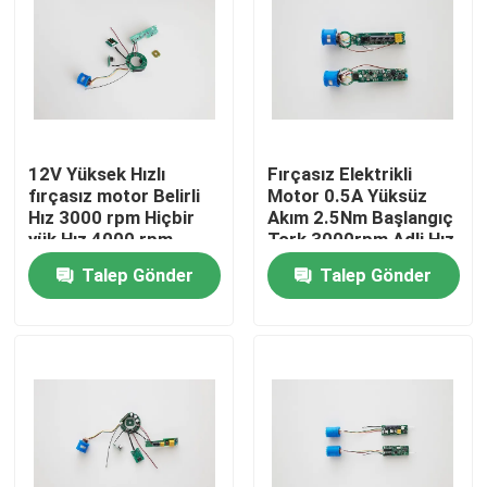
12V Yüksek Hızlı
Fırçasız Elektrikli
fırçasız motor Belirli
Motor 0.5A Yüksüz
Hız 3000 rpm Hiçbir
Akım 2.5Nm Başlangıç
yük Hız 4000 rpm
Tork 3000rpm Adli Hız
Talep Gönder
Talep Gönder
Ev
Ürünler
videolar