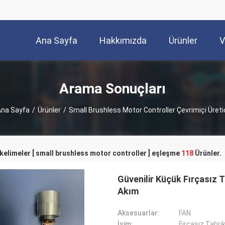
Ana Sayfa
Hakkımızda
Ürünler
V
Arama Sonuçları
na Sayfa
/
Ürünler
/
Small Brushless Motor Controller Çevrimiçi Üreti
kelimeler [ small brushless motor controller ] eşleşme
118
Ürünler.
Güvenilir Küçük Fırçasız 
Akım
Aksesuarlar:
FAN
İsim:
Fırçasız Tahri