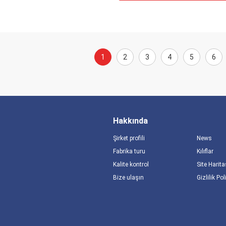
1
2
3
4
5
6
Hakkında
Şirket profili
News
Fabrika turu
Kılıflar
Kalite kontrol
Site Harita
Bize ulaşın
Gizlilik Pol