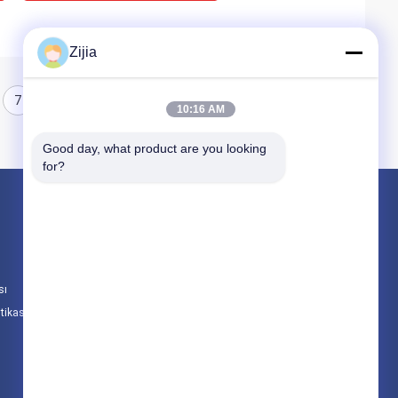
Zijia
7
8
10:16 AM
Good day, what product are you looking 
for?
Ürünler
Yüksek Hızlı Fırçasız Motor
DC Fırçasız Motor
sı
Fırçasız Tahrik Motor Kontrol Cihazı
itikası
Tüm Kategoriler