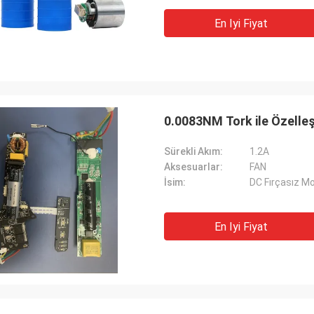
En Iyi Fiyat
0.0083NM Tork ile Özelleş
Sürekli Akım:
1.2A
Aksesuarlar:
FAN
İsim:
DC Fırçasız M
En Iyi Fiyat