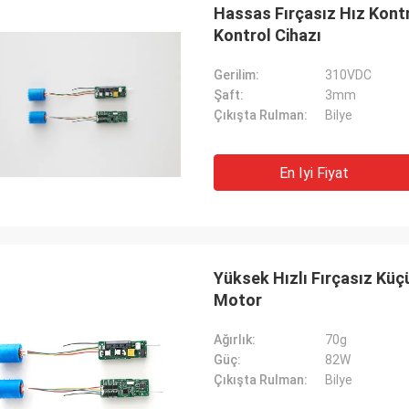
Hassas Fırçasız Hız Kont
Kontrol Cihazı
Gerilim:
310VDC
Şaft:
3mm
Çıkışta Rulman:
Bilye
En Iyi Fiyat
Yüksek Hızlı Fırçasız Küç
Motor
Ağırlık:
70g
Güç:
82W
Çıkışta Rulman:
Bilye