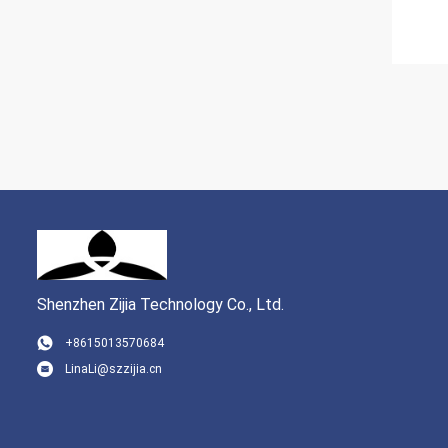
Shenzhen Zijia Technology Co., Ltd.
+8615013570684
LinaLi@szzijia.cn