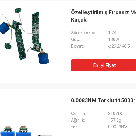
Özelleştirilmiş Fırçasız
Küçük
Sürekli Akım:
1.2A
Güç:
130W
Boyut:
φ29,2*46,5
En Iyi Fiyat
0.0083NM Torklu 115000r
Gerilim:
310VDC
Ağırlık:
≈57.3g
tork:
0,0083NM