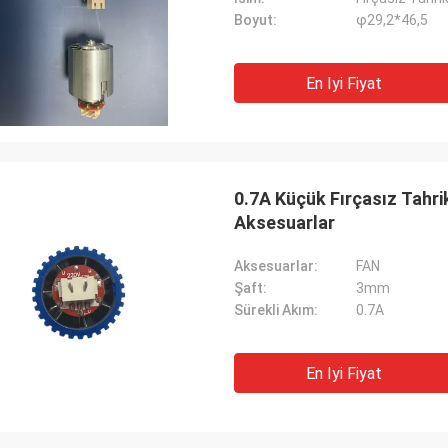
Boyut:
φ29,2*46,5
En Iyi Fiyat
0.7A Küçük Fırçasız Tahri
Aksesuarlar
Aksesuarlar:
FAN
Şaft:
3mm
Sürekli Akım:
0.7A
En Iyi Fiyat