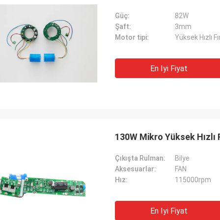
Güç:
82W
Şaft:
3mm
Motor tipi:
Yüksek Hızlı F
En Iyi Fiyat
130W Mikro Yüksek Hızlı 
Çıkışta Rulman:
Bilye
Aksesuarlar:
FAN
Hız:
115000rpm
En Iyi Fiyat