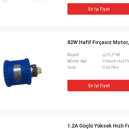
En Iyi Fiyat
82W Hafif Fırçasız Motor
Boyut:
φ29,2*48
Motor tipi:
Yüksek Hızlı F
tork:
0.007Nm
En Iyi Fiyat
1.2A Güçlü Yüksek Hızlı 