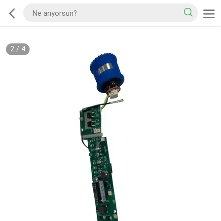
2
/
4