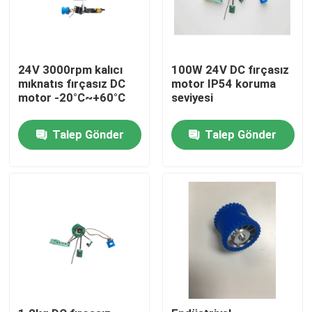
24V 3000rpm kalıcı
100W 24V DC fırçasız
mıknatıs fırçasız DC
motor IP54 koruma
motor -20°C~+60°C
seviyesi
Talep Gönder
Talep Gönder
Ev
Ürünler
videolar