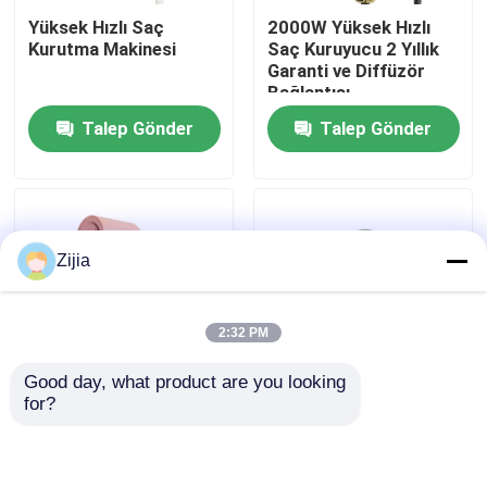
Yüksek Hızlı Saç
2000W Yüksek Hızlı
Kurutma Makinesi
Saç Kuruyucu 2 Yıllık
Hakkımızda
Garanti ve Diffüzör
Bağlantısı
Talep Gönder
Talep Gönder
Fabrika turu
Kalite kontrol
Zijia
Bize Ulaşın
2:32 PM
Bir teklif isteği
Good day, what product are you looking 
for?
Yüksek Hızlı Fırçasız Motor
2 Yıllık Garanti Yüksek
Soğuk çekim
Hızlı Saç Kurutma
fonksiyonu ile 6 ft
Makinesi
Yüksek Hızlı Üfleme
Kurutucusu
DC Fırçasız Motor