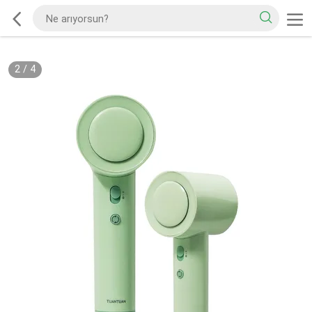
2
/
4