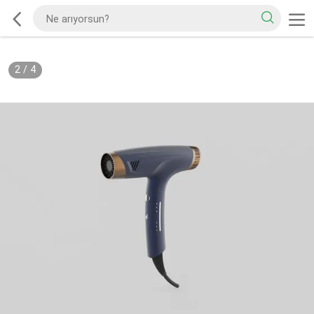
2
/
4