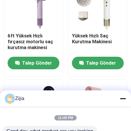
Hakkımızda
Fabrika turu
6ft Yüksek Hızlı
Yüksek Hızlı Saç
fırçasız motorlu saç
Kurutma Makinesi
kurutma makinesi
Kalite kontrol
Talep Gönder
Talep Gönder
Bize Ulaşın
Bir teklif isteği
Zijia
Yüksek Hızlı Fırçasız Motor
11:49 PM
DC Fırçasız Motor