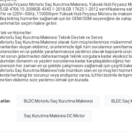
şınızda Fırçasız Motorlu Saç Kurutma Makinesi, Yüksek Hızlı Fırçasız
5,GB 4706.15-2008GB 4343.1-2018,GB 17625.1-2012 sertifikalarına sahiptir
iftir ve 220V~50Hz, 110000rpm Yüksek Hızlı Fırçasız Motoru ile maksi
lleştirilmiş hizmetler sağlamak için bir OEM/ODM seçeneğine de sahiptir.
emmel bir seçim haline getirir.
tek ve Hizmetler:
Motorlu Saç Kurutma Makinesi Teknik Destek ve Servis
Motorlu Saç Kurutma Makinesi olarak tüm müşterilerimize mükemmel tek
anlardan oluşan ekibimiz, ürünlerimizle ilgili tüm sorularınızı yanıtla
inenizden en iyi şekilde yararlanmanıza yardımcı olacak kapsamlı ürün k
el sorun gidermeden daha karmaşık teknik sorgulara kadar eksiksiz bi
ulumdan donanım ve yazılım sorunlarına kadar karşılaşabileceğiniz her 
inenizin her zaman en iyi şekilde çalışmasını sağlamak için çeşitli ba
Motorlu Saç Kurutma Makinesi'nde mümkün olan en iyi müşteri hizmet
kında herhangi bir sorunuz veya endişeniz varsa, lütfen bizimle iletişi
metleri ekibimiz size yardımcı olmak için burada.
ketler:
BLDC Motorlu Saç Kurutma Makinesi
BLDC Saç 
Saç Kurutma Makinesi DC Motor