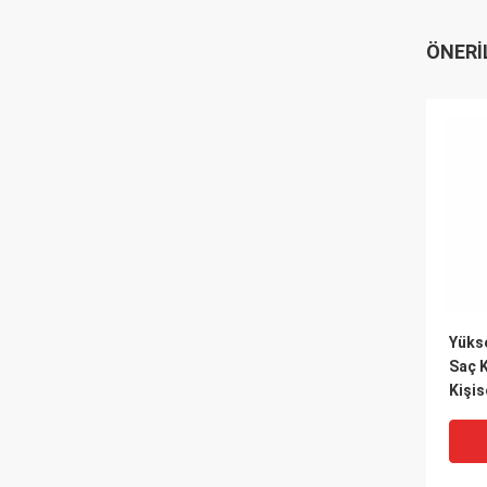
ÖNERI
Yükse
Saç 
Kişis
11000