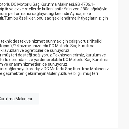
 Motorlu DC Motorlu Saç Kurutma Makinesi.GB 4706.1-
 ve ev ve otellerde kullanılabilir.Yalnızca 380g ağırlığıyla
mum performansı sağlayacağı kesindir.Ayrıca, size
Tüm bu özellikler, onu saç şekillendirme ihtiyaçlarınız için
nik destek ve hizmet sunmak için çalışıyoruz.Nitelikli
mak için 7/24 hizmetinizdedir.DC Motorlu Saç Kurutma
ılavuzları ve öğreticiler de sunuyoruz.
r müşteri desteği sağlıyoruz.Teknisyenlerimiz, kurulum ve
türlü sorunda size yardımcı olabilir.DC Motorlu Saç Kurutma
kım ve onarım hizmetleri de sunuyoruz.
ini sağlamaya kararlıyız.DC Motorlu Saç Kurutma Makineniz
me geçmekten çekinmeyin.Güler yüzlü ve bilgili müşteri
Kurutma Makinesi