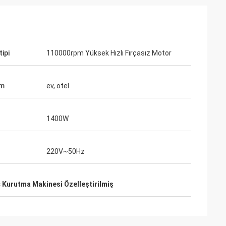
ipi
110000rpm Yüksek Hızlı Fırçasız Motor
ım
ev, otel
1400W
220V~50Hz
 Kurutma Makinesi Özelleştirilmiş