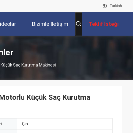
Turkish
ideolar
Bizimle Iletişim
Teklif Isteği
Kur
nler
lu Küçük Saç Kurutma Makinesi
C Motorlu Küçük Saç Kurutma
i
Çin