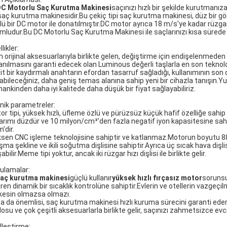
C Motorlu Saç Kurutma Makinesi
saçınızı hızlı bir şekilde kurutmanız
 saç kurutma makinesidir.Bu çekiç tipi saç kurutma makinesi, düz bir 
lü bir DC motor ile donatılmıştır.DC motor ayrıca 18 m/s'ye kadar rüzga
mludur.Bu DC Motorlu Saç Kurutma Makinesi ile saçlarınızı kısa sürede k
likler:
 orijinal aksesuarlarıyla birlikte gelen, değiştirme için endişelenmeden 
lanılmasını garanti edecek olan Luminous değerli taşlarla en son teknolo
it bir kaydırmalı anahtarın efordan tasarruf sağladığı, kullanımının son 
abileceğiniz, daha geniş temas alanına sahip yeni bir cihazla tanışın.Yuk
ankinden daha iyi kalitede daha düşük bir fiyat sağlayabiliriz.
nik parametreler:
or tipi, yüksek hızlı, üfleme özlü ve pürüzsüz küçük hafif özelliğe sa
arımı düzdür ve 10 milyon/cm³'den fazla negatif iyon kapasitesine sah
'dir.
ksen CNC işleme teknolojisine sahiptir ve katlanmaz.Motorun boyutu 88
ışma şekline ve ikili soğutma dişlisine sahiptir.Ayrıca üç sıcak hava di
abilir.Meme tipi yoktur, ancak iki rüzgar hızı dişlisi ile birlikte gelir.
ulamalar:
aç kurutma makinesi
güçlü kullanır
yüksek hızlı fırçasız motor
sorunsu
iren dinamik bir sıcaklık kontrolüne sahiptir.Evlerin ve otellerin vazg
kesin olmazsa olmazı.
a da önemlisi, saç kurutma makinesi hızlı kuruma sürecini garanti ederek
losu ve çok çeşitli aksesuarlarla birlikte gelir, saçınızı zahmetsizce evci
lleştirme: