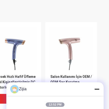
sek Hızlı Hafif Üfleme
Salon Kullanımı İçin OEM /
l Kişiselleştirilmiş DC
ODM Saç Kurutma
orlu Saç Kurutma
Makinesi DC Motor
Zijia
inesi
1500W Saç Kurutma
Makinesi
En Iyi Fiyat
En Iyi Fiyat
12:52 PM