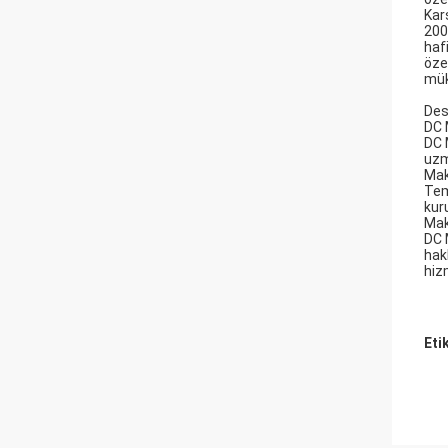
Kar
200
haf
öze
mük
Des
DC 
DC 
uzm
Mak
Tem
kur
Mak
DC 
hak
hiz
Eti