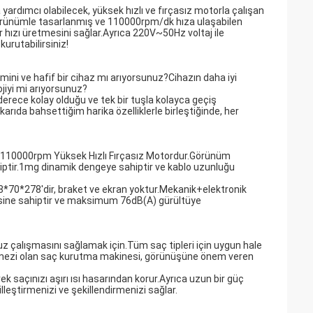
a yardımcı olabilecek, yüksek hızlı ve fırçasız motorla çalışan
görünümle tasarlanmış ve 110000rpm/dk hıza ulaşabilen
r hızı üretmesini sağlar.Ayrıca 220V~50Hz voltaj ile
urutabilirsiniz!
mini ve hafif bir cihaz mı arıyorsunuz?Cihazın daha iyi
jiyi mi arıyorsunuz?
derece kolay olduğu ve tek bir tuşla kolayca geçiş
arıda bahsettiğim harika özelliklerle birleştiğinde, her
hip 110000rpm Yüksek Hızlı Fırçasız Motordur.Görünüm
iptir.1mg dinamik dengeye sahiptir ve kablo uzunluğu
*70*278'dir, braket ve ekran yoktur.Mekanik+elektronik
şlisine sahiptir ve maksimum 76dB(A) gürültüye
z çalışmasını sağlamak için.Tüm saç tipleri için uygun hale
eçilmezi olan saç kurutma makinesi, görünüşüne önem veren
 saçınızı aşırı ısı hasarından korur.Ayrıca uzun bir güç
lleştirmenizi ve şekillendirmenizi sağlar.