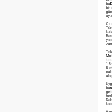
bu
D
bir
güç
uyu
Özel
Tüm
kul
Bas
yap
zam
Tek
Mot
tas
1.8m
5 e
çal
ulaş
Uyg
bu
s
get
her
Dah
kab
öze