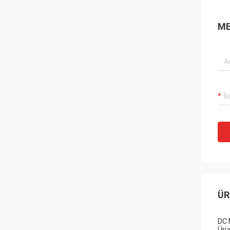
ME
ÜR
DC 
Ürü