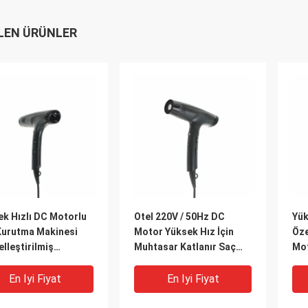
LEN ÜRÜNLER
k Hızlı DC Motorlu
Otel 220V / 50Hz DC
Yük
Kurutma Makinesi
Motor Yüksek Hız İçin
Öze
elleştirilmiş
Muhtasar Katlanır Saç
Mot
0rpm Katlanabilir
Kurutma Makinesi
Mak
En Iyi Fiyat
En Iyi Fiyat