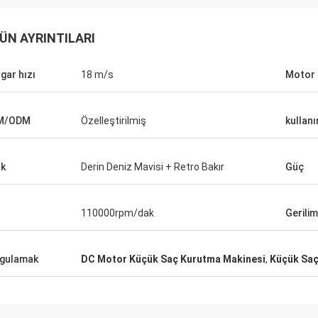
ÜN AYRINTILARI
gar hızı
18 m/s
Motor t
M/ODM
Özelleştirilmiş
kullan
k
Derin Deniz Mavisi + Retro Bakır
Güç
110000rpm/dak
Gerilim
gulamak
DC Motor Küçük Saç Kurutma Makinesi
,
Küçük Saç