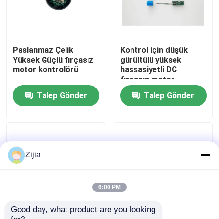
Hakkımızda
Paslanmaz Çelik
Kontrol için düşük
Fabrika turu
Yüksek Güçlü fırçasız
gürültülü yüksek
motor kontrolörü
hassasiyetli DC
fırçasız motor
Kalite kontrol
Talep Gönder
Talep Gönder
Bize Ulaşın
Bir teklif isteği
Zijia
Yüksek Hızlı Fırçasız Motor
6:00 PM
Good day, what product are you looking 
DC Fırçasız Motor