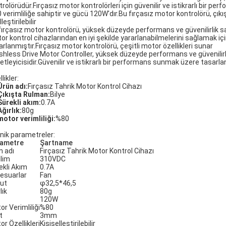
trolörüdür.Fırçasız motor kontrolörleri için güvenilir ve istikrarlı bir 
verimliliğe sahiptir ve gücü 120W'dır.Bu fırçasız motor kontrolörü, çıkışta
leştirilebilir
fırçasız motor kontrolörü, yüksek düzeyde performans ve güvenilirlik sağ
or kontrol cihazlarından en iyi şekilde yararlanabilmelerini sağlamak iç
arlanmıştır.Fırçasız motor kontrolörü, çeşitli motor özellikleri sunar
shless Drive Motor Controller, yüksek düzeyde performans ve güvenilirlik
tleyicisidir.Güvenilir ve istikrarlı bir performans sunmak üzere tasarlanmı
likler:
Ürün adı:
Fırçasız Tahrik Motor Kontrol Cihazı
Çıkışta Rulman:
Bilye
Sürekli akım:
0.7A
Ağırlık:
80g
motor verimliliği:
%80
nik parametreler:
ametre
Şartname
n adı
Fırçasız Tahrik Motor Kontrol Cihazı
ilim
310VDC
ekli Akım
0.7A
esuarlar
Fan
ut
φ32,5*46,5
lık
80g
ç
120W
or Verimliliği
%80
t
3mm
or Özellikleri
Kişiselleştirilebilir