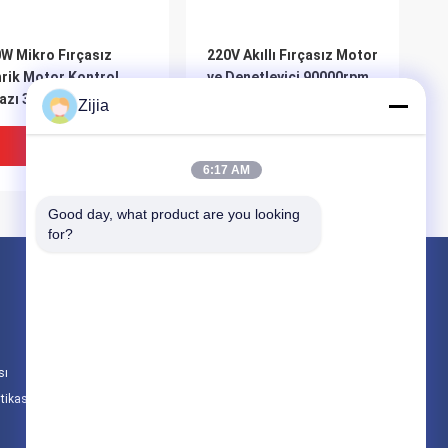
W Mikro Fırçasız
220V Akıllı Fırçasız Motor
rik Motor Kontrol
ve Denetleyici 90000rpm
azı 310VDC, %80
80g Ağırlık
Zijia
imlilik
En Iyi Fiyat
En Iyi Fiyat
6:17 AM
Good day, what product are you looking 
for?
Ürünler
Yüksek Hızlı Fırçasız Motor
DC Fırçasız Motor
sı
Fırçasız Tahrik Motor Kontrol Cihazı
itikası
Tüm Kategoriler
C Fırçasız Sürücü
Hassas Fırçasız Hız