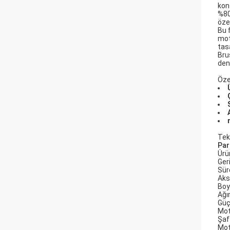
kon
%80 
özel
Bu 
mot
tas
Bru
dene
Özel
Tek
Par
Ürü
Ger
Sür
Aks
Boy
Ağır
Gü
Mot
Şaf
Mot