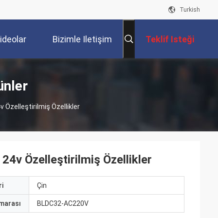
Turkish
ideolar
Bizimle Iletişim
Teklif Isteği
Kur
ünler
 Özelleştirilmiş Özellikler
4v Özelleştirilmiş Özellikler
i
Çin
marası
BLDC32-AC220V