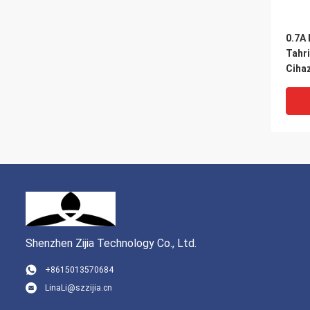
0.7A 
Tahr
Cihaz
Akse
Shenzhen Zijia Technology Co., Ltd.
+8615013570684
LinaLi@szzijia.cn
9000