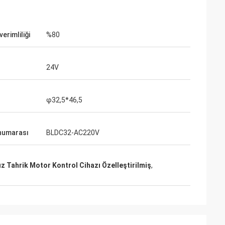
erimliliği
%80
24V
φ32,5*46,5
numarası
BLDC32-AC220V
ız Tahrik Motor Kontrol Cihazı Özelleştirilmiş
,