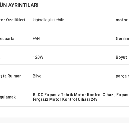
ÜN AYRINTILARI
or Özellikleri
kişiselleştirilebilir
motor v
esuarlar
FAN
Gerilim
ç
120W
Boyut
ışta Rulman
Bilye
parça 
BLDC Fırçasız Tahrik Motor Kontrol Cihazı
,
Fırças
gulamak
Fırçasız Motor Kontrol Cihazı 24v