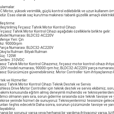
ulamalar:
 Motor, yüksek verimlilik, güçlü kontrol edilebilirlik ve uzun kullanım öm
üdür. Esas olarak saç kurutma makinesi tabanlı güzellik amaçlı elektrikli a
lleştirme:
lleştirilmiş Fırçasız Tahrik Motor Kontrol Cihazı
ırçasız Tahrik Motor Kontrol Cihazı aşağıdaki özelliklerle birlikte gelir:
Model Numarası: BLDC32-AC220V
Menşe Yeri: Çin
Hız: 90000rpm
Parça Numarası: BLDC32-AC220V
Çıkışta Rulman: Bilyalı Rulman
Güç: 120W
Gerilim: 310VDC
çasız Tahrik Motor Kontrol Cihazımız, fırçasız motor kontrol cihazı ihti
20V model numarası, 90000 rpm hız, BLDC32-AC220V parça numarası, çıkı
çasız Sürücümüze güvenebilirsiniz. Motor Controller tüm ihtiyaçlarınızı k
tek ve Hizmetler:
çasız Tahrik Motor Kontrol Cihazı Teknik Destek ve Servis
shless Drive Motor Controller için teknik destek ve servis ekibimiz, soru
bakımı konusunda eğitim almış deneyimli mühendis ve teknisyenlerden 
dımcı olmanın yanı sıra, sorun giderme sırasında size teknik tavsiye ve y
ekirse yerinde hizmet de sunuyoruz.Teknisyenlerimiz tesisinize gelecek v
unları teşhis edecektir.Daha sonra, sorunun çözümünde tavsiye ve yar
ayabiliriz.
hangi bir sorunuz varsa veya herhangi bir yardıma ihtiyacınız varsa, lüt