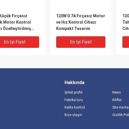
Küçük Fırçasız
120W 0.7A Fırçasız Motor
120
ik Motor Kontrol
ve Hız Kontrol Cihazı
Tah
ı Özelleştirilmiş
Kompakt Tasarım
Cih
suarlar
Ver
En Iyi Fiyat
En Iyi Fiyat
Hakkında
Şirket profili
News
Fabrika turu
Kılıflar
Kalite kontrol
Site Harita
Bize ulaşın
Gizlilik Pol
0rpm 24v Fırçasız
Saç Kurutma Makineleri
BLD