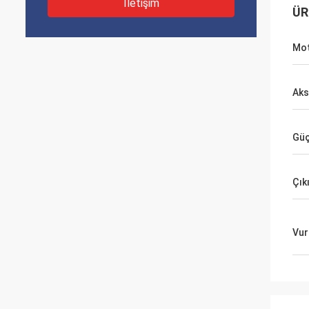
İletişim
ÜR
Mot
Aks
Gü
Çık
Vur