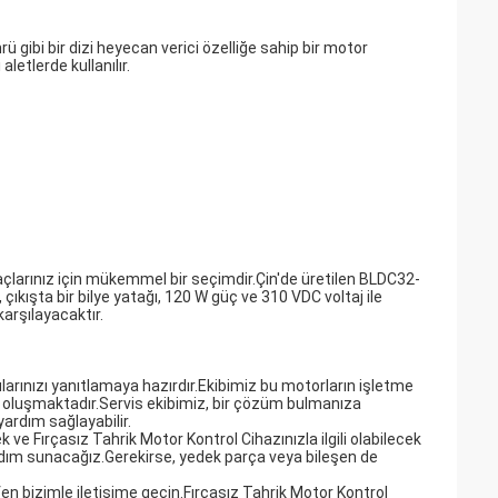
rü gibi bir dizi heyecan verici özelliğe sahip bir motor
letlerde kullanılır.
yaçlarınız için mükemmel bir seçimdir.Çin'de üretilen BLDC32-
şta bir bilye yatağı, 120 W güç ve 310 VDC voltaj ile
arşılayacaktır.
larınızı yanıtlamaya hazırdır.Ekibimiz bu motorların işletme
oluşmaktadır.Servis ekibimiz, bir çözüm bulmanıza
ardım sağlayabilir.
e Fırçasız Tahrik Motor Kontrol Cihazınızla ilgili olabilecek
dım sunacağız.Gerekirse, yedek parça veya bileşen de
fen bizimle iletişime geçin.Fırçasız Tahrik Motor Kontrol