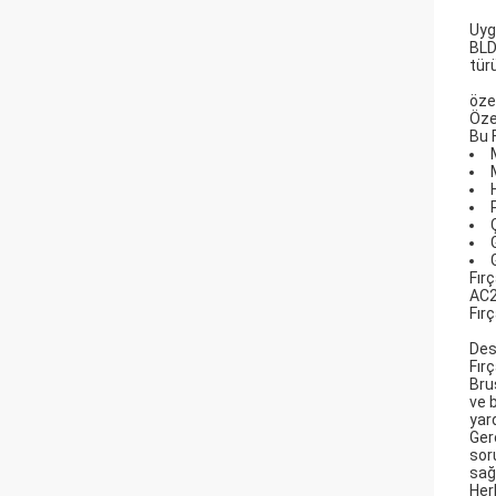
Uyg
BLDC
tür
öze
Öze
Bu F
Fır
AC2
Fır
Des
Fır
Bru
ve 
yar
Ger
sor
sağl
Her