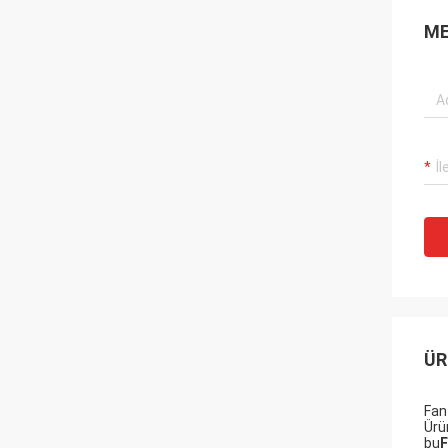
ME
ÜR
Fan
Ürü
bu
F