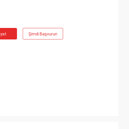
iyat
Şimdi Başvurun