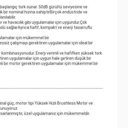
ir başlangıç tork sunar. 50dB gürültü seviyesine ve
k bir nominal hızına sahiptirBirçok endüstride ve
nılabilir.
otiv ve havacılık gibi uygulamalar için uygundur.Çok
rolü sağlarAyrıca hafif, kompakt ve enerji tasarruflu
ygulamalar için mükemmel bir
ssiz çalışmayı gerektiren uygulamalar için ideal bir
r kombinasyonudur. Enerji verimli ve hafifken yüksek tork
ktiren uygulamalar için uygun hale getiren düşük bir
rimli bir motor gerektiren uygulamalar için mükemmel bir
inal güç, motor tipi Yüksek Hızlı Brushless Motor ve
sunuyoruz.
asarlanmıştır, özel uygulamanız için mükemmeldir.