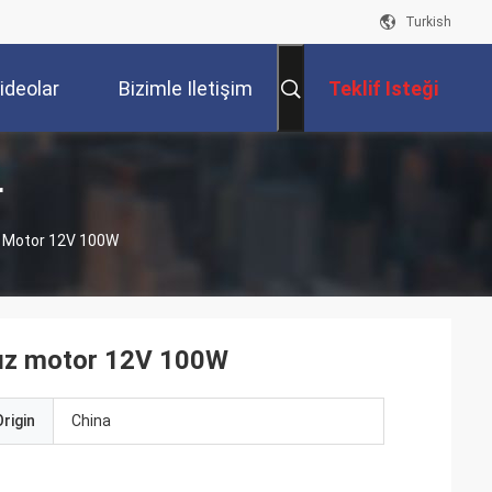
Turkish
ideolar
Bizimle Iletişim
Teklif Isteği
Kur
r
ız Motor 12V 100W
asız motor 12V 100W
rigin
China