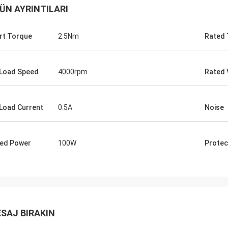
ÜN AYRINTILARI
rt Torque
2.5Nm
Rated 
Load Speed
4000rpm
Rated 
Load Current
0.5A
Noise
ed Power
100W
Protec
SAJ BIRAKIN