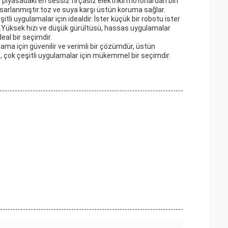
iyasadaki en sessiz fırçasız elektrikli motorlardan biri
arlanmıştır.toz ve suya karşı üstün koruma sağlar.
li uygulamalar için idealdir. İster küçük bir robotu ister
m.Yüksek hızı ve düşük gürültüsü, hassas uygulamalar
eal bir seçimdir.
lama için güvenilir ve verimli bir çözümdür, üstün
 çok çeşitli uygulamalar için mükemmel bir seçimdir.