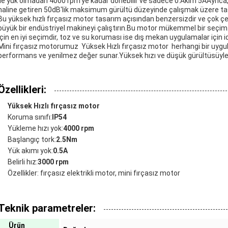
ile yük olmadan 4000 rpm'ye kadar dönebilir ve sadece 0.Akım 5AAyrıca, p
haline getiren 50dB'lik maksimum gürültü düzeyinde çalışmak üzere tas
Bu yüksek hızlı fırçasız motor tasarım açısından benzersizdir ve çok çeşit
büyük bir endüstriyel makineyi çalıştırın.Bu motor mükemmel bir seçi
için en iyi seçimdir, toz ve su koruması ise dış mekan uygulamalar için id
Mini fırçasız motorumuz ️ Yüksek Hızlı fırçasız motor ️ herhangi bir uygu
performans ve yenilmez değer sunar.Yüksek hızı ve düşük gürültüsüyle,
Özellikleri:
Yüksek Hızlı fırçasız motor
Koruma sınıfı:
IP54
Yükleme hızı yok:
4000 rpm
Başlangıç tork:
2.5Nm
Yük akımı yok:
0.5A
Belirli hız:
3000 rpm
Özellikler: fırçasız elektrikli motor, mini fırçasız motor
Teknik parametreler:
Ürün