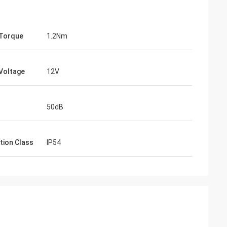
Torque
1.2Nm
Voltage
12V
50dB
tion Class
IP54