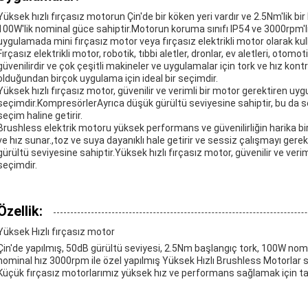
Yüksek hızlı fırçasız motorun Çin'de bir köken yeri vardır ve 2.5Nm'lik b
100W'lik nominal güce sahiptir.Motorun koruma sınıfı IP54 ve 3000rpm'li
uygulamada mini fırçasız motor veya fırçasız elektrikli motor olarak kulla
Fırçasız elektrikli motor, robotik, tıbbi aletler, dronlar, ev aletleri, otom
güvenilirdir ve çok çeşitli makineler ve uygulamalar için tork ve hız kont
olduğundan birçok uygulama için ideal bir seçimdir.
Yüksek hızlı fırçasız motor, güvenilir ve verimli bir motor gerektiren u
seçimdir.KompresörlerAyrıca düşük gürültü seviyesine sahiptir, bu da se
seçim haline getirir.
Brushless elektrik motoru yüksek performans ve güvenilirliğin harika bi
ve hız sunar.,toz ve suya dayanıklı hale getirir ve sessiz çalışmayı gere
gürültü seviyesine sahiptir.Yüksek hızlı fırçasız motor, güvenilir ve ve
seçimdir.
Özellik:
Yüksek Hızlı fırçasız motor
Çin'de yapılmış, 50dB gürültü seviyesi, 2.5Nm başlangıç tork, 100W nom
nominal hız 3000rpm ile özel yapılmış Yüksek Hızlı Brushless Motorlar 
Küçük fırçasız motorlarımız yüksek hız ve performans sağlamak için t