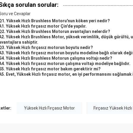
Sıkça sorulan sorular:
Soru ve Cevaplar
Q1. Yüksek Hızlı Brushless Motoru'nun köken yeri nedir?
A1. Yüksek Hızlı fırçasız motor Çin'de yapılır.
Q2. Yüksek Hızlı Brushless Motorun avantajları nelerdir?
A2. Yüksek Hızlı Brushless Motor, yüksek verimlilik, düşük gürültü
avantajlara sahiptir.
Q3. Yüksek Hızlı fırçasız motorun boyutu nedir?
A3. Yüksek Hızlı fırçasız motorun boyutu modeline bağlı olarak değiş
S4. Yüksek Hızlı Brushless Motorun çalışma voltajı nedir?
A4. Yüksek Hızlı fırçasız motorun çalışma voltajı modeliye bağlıdır.
S5. Yüksek Hızlı fırçasız motor bakım gerektirir mi?
A5. Evet, Yüksek Hızlı fırçasız motor, en iyi performansını sağlamak 
ketler:
Yüksek Hızlı Fırçasız Motor
Fırçasız Yüksek Hızlı