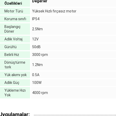
Değerler
Özellikleri
Motor Türü
Yüksek Hızlı fırçasız motor
Koruma sınıfı
IP54
Başlangıç
2.5Nm
Döner
Adlık Voltaj
12V
Gürültü
50dB
Belirli Hız
3000 rpm
Dönüştürme
1.2Nm
tork
Yük akımı yok
0.5A
Adlık Güç
100W
Yükleme Hızı
4000 rpm
Yok
Uygulamalar: