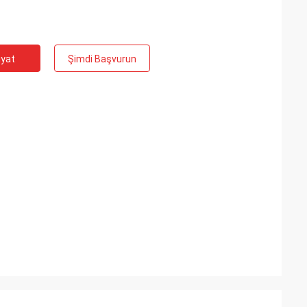
iyat
Şimdi Başvurun