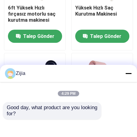
6ft Yüksek Hızlı
Yüksek Hızlı Saç
fırçasız motorlu saç
Kurutma Makinesi
Hakkımızda
kurutma makinesi
Talep Gönder
Talep Gönder
Fabrika turu
Kalite kontrol
Zijia
Bize Ulaşın
4:29 PM
Bir teklif isteği
Good day, what product are you looking 
for?
Yüksek Hızlı Fırçasız Motor
2000W Yüksek Hızlı
2 Yıllık Garanti Yüksek
Saç Kuruyucu 2 Yıllık
Hızlı Saç Kurutma
Garanti ve Diffüzör
Makinesi
Bağlantısı
DC Fırçasız Motor