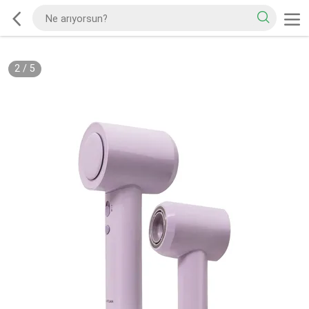
2
/
5