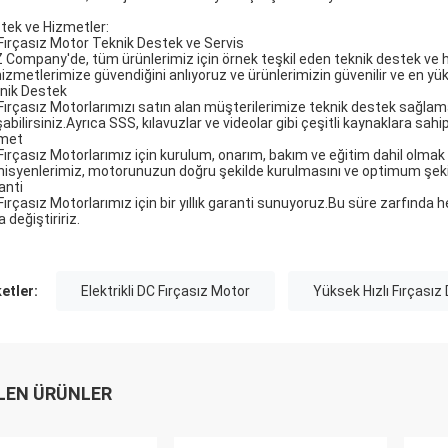
tek ve Hizmetler:
Fırçasız Motor Teknik Destek ve Servis
 Company'de, tüm ürünlerimiz için örnek teşkil eden teknik destek ve 
hizmetlerimize güvendiğini anlıyoruz ve ürünlerimizin güvenilir ve en 
nik Destek
Fırçasız Motorlarımızı satın alan müşterilerimize teknik destek sağlam
şabilirsiniz.Ayrıca SSS, kılavuzlar ve videolar gibi çeşitli kaynaklara sa
met
Fırçasız Motorlarımız için kurulum, onarım, bakım ve eğitim dahil olmak
nisyenlerimiz, motorunuzun doğru şekilde kurulmasını ve optimum şeki
anti
Fırçasız Motorlarımız için bir yıllık garanti sunuyoruz.Bu süre zarfında 
 değiştiririz.
ketler:
Elektrikli DC Fırçasız Motor
Yüksek Hızlı Fırçasız
LEN ÜRÜNLER