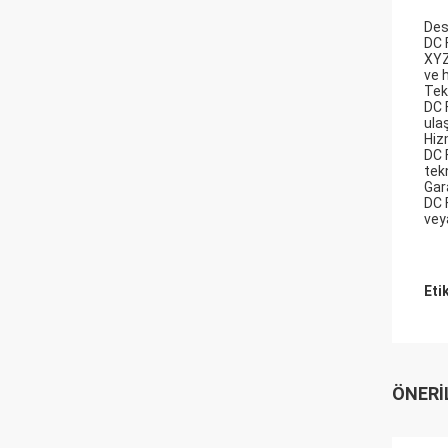
Des
DC 
XYZ
ve 
Tek
DC 
ula
Hiz
DC 
tek
Gar
DC 
veya
Eti
ÖNERI