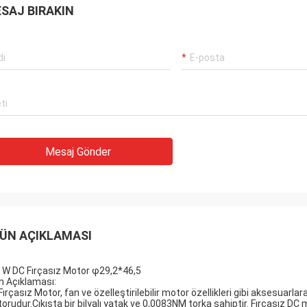
SAJ BIRAKIN
Mesaj Gönder
ÜN AÇIKLAMASI
 W DC Fırçasız Motor φ29,2*46,5
n Açıklaması:
ırçasız Motor, fan ve özelleştirilebilir motor özellikleri gibi aksesuarlara
orudur.Çıkışta bir bilyalı yatak ve 0,0083NM torka sahiptir. Fırçasız 