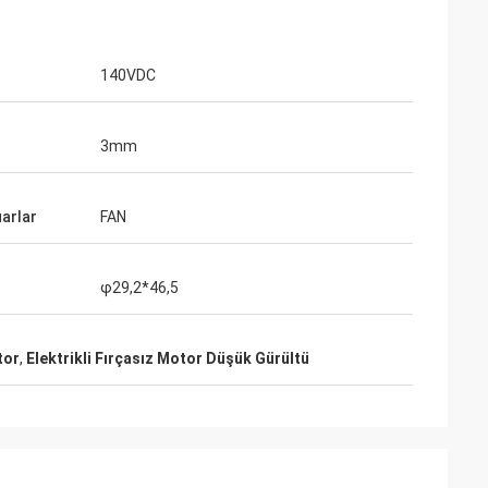
140VDC
3mm
arlar
FAN
φ29,2*46,5
tor
,
Elektrikli Fırçasız Motor Düşük Gürültü