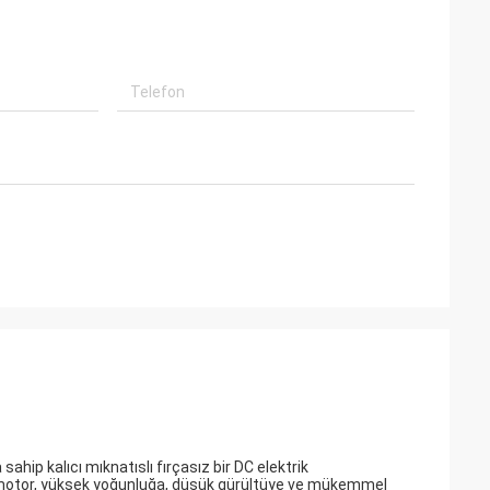
 sahip kalıcı mıknatıslı fırçasız bir DC elektrik
DC motor, yüksek yoğunluğa, düşük gürültüye ve mükemmel