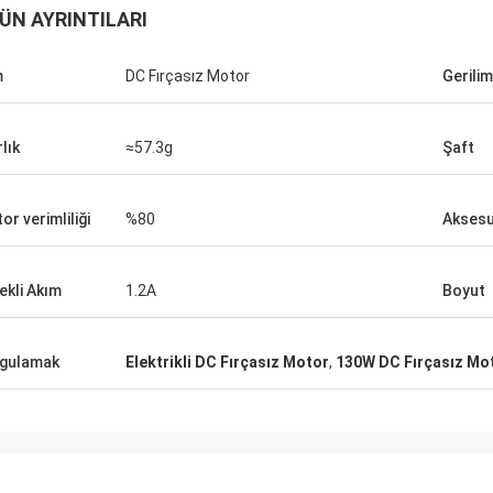
ÜN AYRINTILARI
m
DC Fırçasız Motor
Gerilim
lık
≈57.3g
Şaft
or verimliliği
%80
Aksesu
ekli Akım
1.2A
Boyut
gulamak
Elektrikli DC Fırçasız Motor
,
130W DC Fırçasız Mo