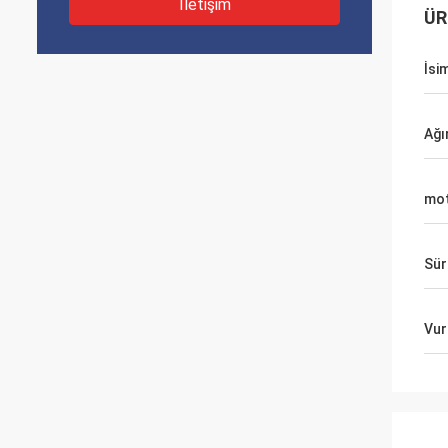
İletişim
ÜR
İsi
Ağır
mot
Sür
Vur