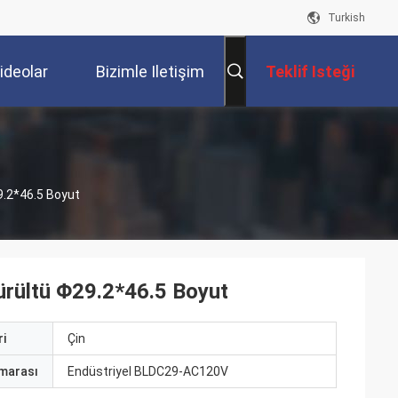
Turkish
ideolar
Bizimle Iletişim
Teklif Isteği
Kur
9.2*46.5 Boyut
ürültü Φ29.2*46.5 Boyut
i
Çin
marası
Endüstriyel BLDC29-AC120V