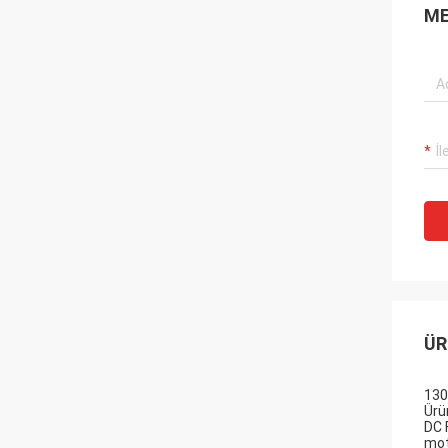
ME
ÜR
130
Ürü
DC F
mot