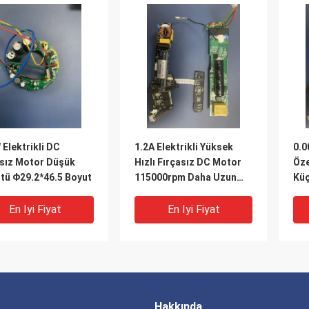
Elektrikli DC
1.2A Elektrikli Yüksek
0.0
asız Motor Düşük
Hızlı Fırçasız DC Motor
Öze
tü Φ29.2*46.5 Boyut
115000rpm Daha Uzun
Küç
Ömür
En Iyi Fiyat
En Iyi Fiyat
Hakkında