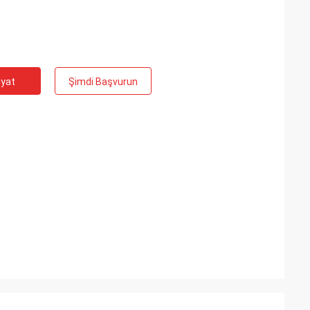
iyat
Şimdi Başvurun