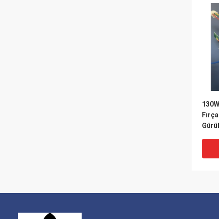
130W 
Fırç
Gürül