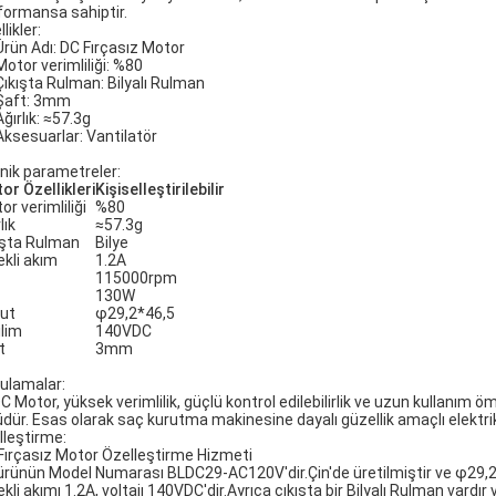
formansa sahiptir.
likler:
Ürün Adı: DC Fırçasız Motor
Motor verimliliği: %80
Çıkışta Rulman: Bilyalı Rulman
Şaft: 3mm
Ağırlık: ≈57.3g
Aksesuarlar: Vantilatör
nik parametreler:
or Özellikleri
Kişiselleştirilebilir
r verimliliği
%80
lık
≈57.3g
ışta Rulman
Bilye
ekli akım
1.2A
115000rpm
ç
130W
ut
φ29,2*46,5
ilim
140VDC
t
3mm
ulamalar:
 Motor, yüksek verimlilik, güçlü kontrol edilebilirlik ve uzun kullanım öm
üdür. Esas olarak saç kurutma makinesine dayalı güzellik amaçlı elektrikli 
lleştirme:
Fırçasız Motor Özelleştirme Hizmeti
ürünün Model Numarası BLDC29-AC120V'dir.Çin'de üretilmiştir ve φ29,2*
kli akımı 1.2A, voltajı 140VDC'dir.Ayrıca çıkışta bir Bilyalı Rulman vardır 