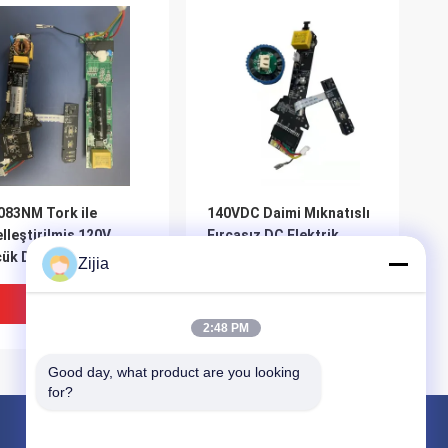
083NM Tork ile
140VDC Daimi Mıknatıslı
lleştirilmiş 120V
Fırçasız DC Elektrik
ük DC Fırçasız Motor
Motoru 130W, %80
Zijia
Verimlilik
En Iyi Fiyat
En Iyi Fiyat
2:48 PM
Good day, what product are you looking 
for?
Ürünler