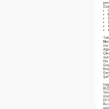
per
Özel
Tek
Mot
moto
Ağır
Çık
sür
Hız
Gü
Boy
Ger
Şaf
Uyg
BLDC
tür
öze
DC 
Bu 
süre