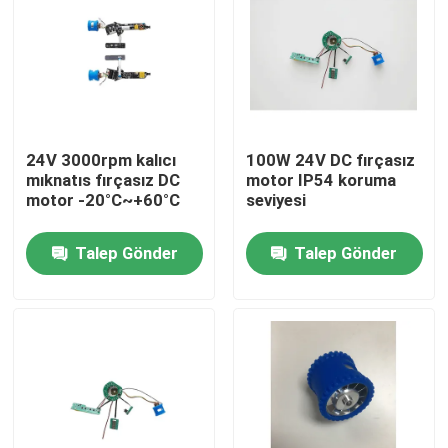
24V 3000rpm kalıcı
100W 24V DC fırçasız
mıknatıs fırçasız DC
motor IP54 koruma
motor -20°C~+60°C
seviyesi
Talep Gönder
Talep Gönder
Ev
Ürünler
videolar