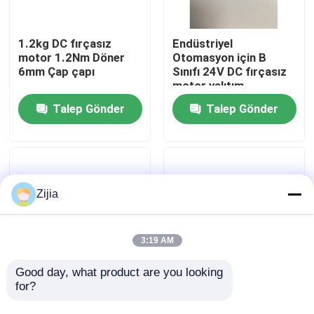
Hakkımızda
1.2kg DC fırçasız
Endüstriyel
motor 1.2Nm Döner
Otomasyon için B
6mm Çap çapı
Sınıfı 24V DC fırçasız
Fabrika turu
motor yalıtım
Talep Gönder
Talep Gönder
Kalite kontrol
Bize Ulaşın
Zijia
Bir teklif isteği
3:19 AM
Yüksek Hızlı Fırçasız Motor
Good day, what product are you looking 
for?
1.2kg Kalıcı mıknatıs
10000 saat Hayat
fırçasız DC motor
süresi 1,2 kg fırçasız
DC Fırçasız Motor