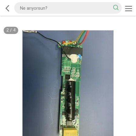
2
/
4