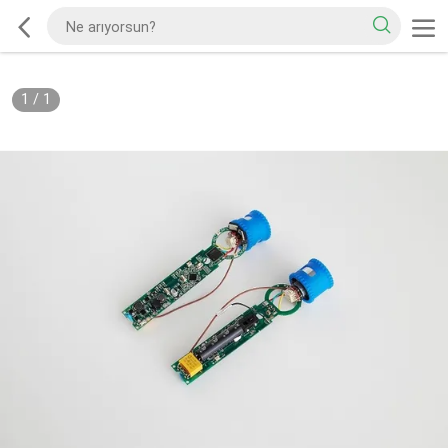
1
/
1