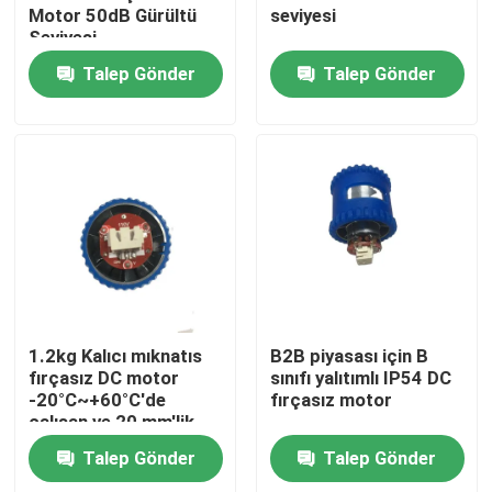
Motor 50dB Gürültü
seviyesi
Seviyesi
Talep Gönder
Talep Gönder
Ev
1.2kg Kalıcı mıknatıs
B2B piyasası için B
fırçasız DC motor
sınıfı yalıtımlı IP54 DC
-20°C~+60°C'de
fırçasız motor
Ürünler
çalışan ve 20 mm'lik
bir Çubuk Uzunluğu
Talep Gönder
Talep Gönder
videolar