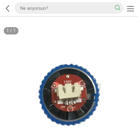
1
/
1