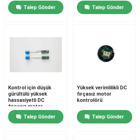
Talep Gönder
Talep Gönder
Kontrol için düşük
Yüksek verimlilikli DC
gürültülü yüksek
fırçasız motor
Ev
hassasiyetli DC
kontrolörü
fırçasız motor
Talep Gönder
Talep Gönder
Ürünler
videolar