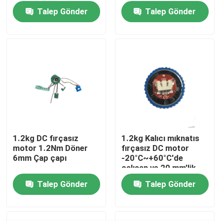
Talep Gönder
Talep Gönder
1.2kg DC fırçasız
1.2kg Kalıcı mıknatıs
motor 1.2Nm Döner
fırçasız DC motor
Ev
6mm Çap çapı
-20°C~+60°C'de
çalışan ve 20 mm'lik
bir Çubuk Uzunluğu
Talep Gönder
Talep Gönder
Ürünler
videolar