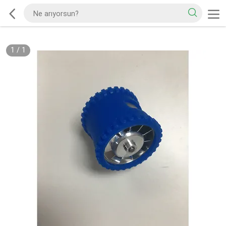
1
/
1