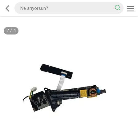
2
/
4