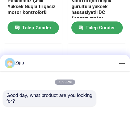
Paslanmaz Çelik
Kontrol için düşük
Yüksek Güçlü fırçasız
gürültülü yüksek
motor kontrolörü
hassasiyetli DC
Hakkımızda
fırçasız motor
Talep Gönder
Talep Gönder
Fabrika turu
Kalite kontrol
Zijia
Bize Ulaşın
2:53 PM
Bir teklif isteği
Good day, what product are you looking 
for?
Yüksek verimlilikli DC
Gelişmiş güç kontrolü
fırçasız motor
için yüksek torklu
Yüksek Hızlı Fırçasız Motor
kontrolörü
fırçasız motor
DC Fırçasız Motor
Talep Gönder
Talep Gönder