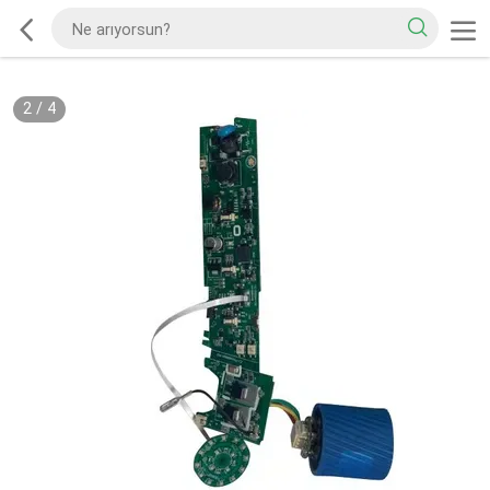
2
/
4