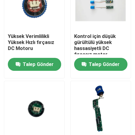
Yüksek Verimlilikli
Kontrol için düşük
Yüksek Hızlı fırçasız
gürültülü yüksek
DC Motoru
hassasiyetli DC
fırçasız motor
Talep Gönder
Talep Gönder
Ev
Ürünler
videolar