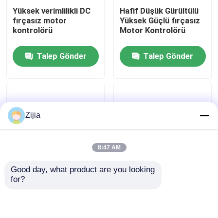
Yüksek verimlilikli DC
Hafif Düşük Gürültülü
fırçasız motor
Yüksek Güçlü fırçasız
Hakkımızda
kontrolörü
Motor Kontrolörü
Talep Gönder
Talep Gönder
Fabrika turu
Kalite kontrol
Zijia
Bize Ulaşın
8:47 AM
Bir teklif isteği
Good day, what product are you looking 
for?
Paslanmaz Çelik
Yüksek torklu fırçasız
Yüksek Hızlı Fırçasız Motor
Yüksek Güçlü fırçasız
DC motorHigh Power
motor kontrolörü
türü
DC Fırçasız Motor